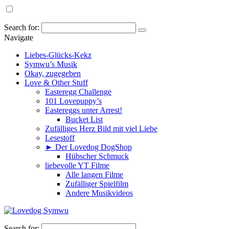
Search for:
Navigate
Liebes-Glücks-Kekz
Symwu’s Musik
Okay, zugegeben
Love & Other Stuff
Easteregg Challenge
101 Lovepuppy’s
Eastereggs unter Arrest!
Bucket List
Zufälliges Herz Bild mit viel Liebe
Lesestoff
► Der Lovedog DogShop
Hübscher Schmuck
liebevolle YT Filme
Alle langen Filme
Zufälliger Spielfilm
Andere Musikvideos
Search for: