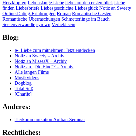
Herzklopfen
Lebenslange Liebe
liebe auf den ersten blick
Liebe
finden
Liebesbriefe
Liebesgeschichte
Liebesglück
Notiz an Sweety
Online-Dating-Erfahrungen
Roman
Romantische Gesten
Romantische Überraschungen
Schmetterlinge im Bauch
Seelenverwandte
symwu
Verliebt sein
Blog:
► Liebe zum mitnehmen: Jetzt entdecken
Notiz an Sweety – Archiv
Notiz an MissesX – Archiv
Notiz an „Die Eine“? – Archiv
Alle langen Filme
Musikvideos
Dogblog
Total Süß
[Charlie]
Anderes:
Tierkommunikation Aufbau-Seminar
Rechtliches: