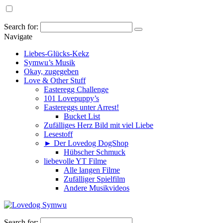
Search for:
Navigate
Liebes-Glücks-Kekz
Symwu’s Musik
Okay, zugegeben
Love & Other Stuff
Easteregg Challenge
101 Lovepuppy’s
Eastereggs unter Arrest!
Bucket List
Zufälliges Herz Bild mit viel Liebe
Lesestoff
► Der Lovedog DogShop
Hübscher Schmuck
liebevolle YT Filme
Alle langen Filme
Zufälliger Spielfilm
Andere Musikvideos
Search for: