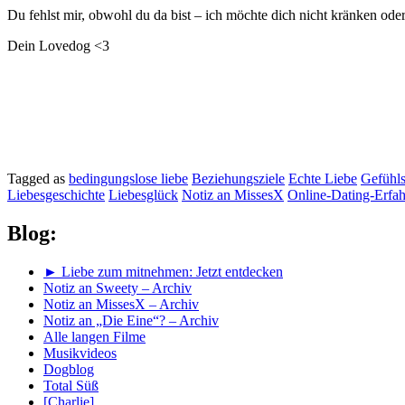
Du fehlst mir, obwohl du da bist – ich möchte dich nicht kränken ode
Dein Lovedog <3
Tagged as
bedingungslose liebe
Beziehungsziele
Echte Liebe
Gefühl
Liebesgeschichte
Liebesglück
Notiz an MissesX
Online-Dating-Erfa
Blog:
► Liebe zum mitnehmen: Jetzt entdecken
Notiz an Sweety – Archiv
Notiz an MissesX – Archiv
Notiz an „Die Eine“? – Archiv
Alle langen Filme
Musikvideos
Dogblog
Total Süß
[Charlie]