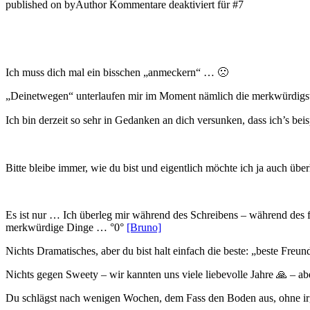
published on
by
Author
Kommentare deaktiviert
für
#7
Ich muss dich mal ein bisschen „anmeckern“ … 🙁
„Deinetwegen“ unterlaufen mir im Moment nämlich die merkwürdigste
Ich bin derzeit so sehr in Gedanken an dich versunken, dass ich’s b
Bitte bleibe immer, wie du bist und eigentlich möchte ich ja auch üb
Es ist nur … Ich überleg mir während des Schreibens – während des f
merkwürdige Dinge … °0°
[Bruno]
Nichts Dramatisches, aber du bist halt einfach die beste: „beste Freu
Nichts gegen Sweety – wir kannten uns viele liebevolle Jahre 🙏 – 
Du schlägst nach wenigen Wochen, dem Fass den Boden aus, ohne irge