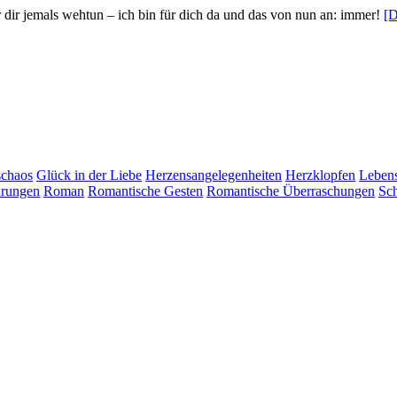
r dir jemals wehtun – ich bin für dich da und das von nun an: immer!
[D
schaos
Glück in der Liebe
Herzensangelegenheiten
Herzklopfen
Lebens
hrungen
Roman
Romantische Gesten
Romantische Überraschungen
Sch