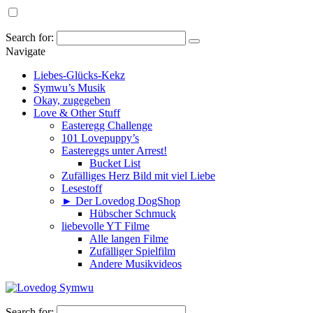
Search for:
Navigate
Liebes-Glücks-Kekz
Symwu’s Musik
Okay, zugegeben
Love & Other Stuff
Easteregg Challenge
101 Lovepuppy’s
Eastereggs unter Arrest!
Bucket List
Zufälliges Herz Bild mit viel Liebe
Lesestoff
► Der Lovedog DogShop
Hübscher Schmuck
liebevolle YT Filme
Alle langen Filme
Zufälliger Spielfilm
Andere Musikvideos
Search for: