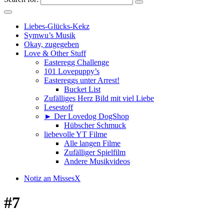
Liebes-Glücks-Kekz
Symwu’s Musik
Okay, zugegeben
Love & Other Stuff
Easteregg Challenge
101 Lovepuppy’s
Eastereggs unter Arrest!
Bucket List
Zufälliges Herz Bild mit viel Liebe
Lesestoff
► Der Lovedog DogShop
Hübscher Schmuck
liebevolle YT Filme
Alle langen Filme
Zufälliger Spielfilm
Andere Musikvideos
Notiz an MissesX
#7