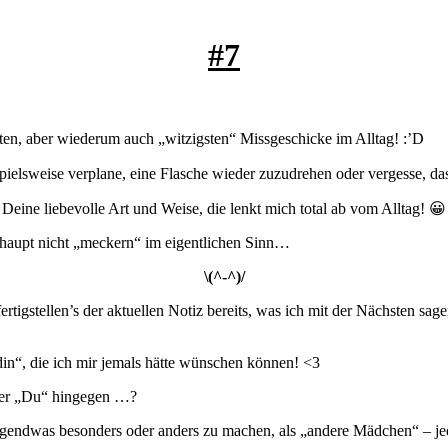
#7
n, aber wiederum auch „witzigsten“ Missgeschicke im Alltag! :’D
eispielsweise verplane, eine Flasche wieder zuzudrehen oder vergesse,
Deine liebevolle Art und Weise, die lenkt mich total ab vom Alltag! 😀
erhaupt nicht „meckern“ im eigentlichen Sinn…
\(^-^)/
ertigstellen’s der aktuellen Notiz bereits, was ich mit der Nächsten
ndin“, die ich mir jemals hätte wünschen können! <3
aber „Du“ hingegen …?
ndwas besonders oder anders zu machen, als „andere Mädchen“ – jedenf