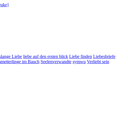
uke]
lange Liebe
liebe auf den ersten blick
Liebe finden
Liebesbriefe
metterlinge im Bauch
Seelenverwandte
symwu
Verliebt sein