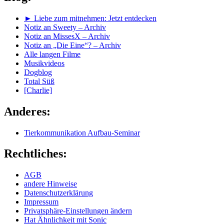
► Liebe zum mitnehmen: Jetzt entdecken
Notiz an Sweety – Archiv
Notiz an MissesX – Archiv
Notiz an „Die Eine“? – Archiv
Alle langen Filme
Musikvideos
Dogblog
Total Süß
[Charlie]
Anderes:
Tierkommunikation Aufbau-Seminar
Rechtliches:
AGB
andere Hinweise
Datenschutzerklärung
Impressum
Privatsphäre-Einstellungen ändern
Hat Ähnlichkeit mit Sonic