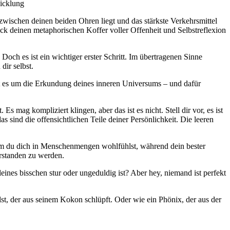
wicklung
 zwischen deinen beiden Ohren liegt und das stärkste Verkehrsmittel
pack deinen metaphorischen Koffer voller Offenheit und Selbstreflexion
och es ist ein wichtiger erster Schritt. Im übertragenen Sinne
ir selbst.
ht es um die Erkundung deines inneren Universums – und dafür
s mag kompliziert klingen, aber das ist es nicht. Stell dir vor, es ist
s sind die offensichtlichen Teile deiner Persönlichkeit. Die leeren
rum du dich in Menschenmengen wohlfühlst, während dein bester
erstanden zu werden.
nes bisschen stur oder ungeduldig ist? Aber hey, niemand ist perfekt
hlst, der aus seinem Kokon schlüpft. Oder wie ein Phönix, der aus der