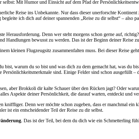
r selbst: Mit Humor und Einsicht auf dem Pfad der Persönlichkeitsent
teuerliche Reise ins Unbekannte. Nur dass
dieser unerforschte Kontinent
 begleite ich dich auf deiner spannenden „Reise zu dir selbst“ – also 
e Herausforderung. Denn wer steht morgens schon gerne auf, richtig? D
d Handlungen bewusst zu werden. Das ist der Beginn deiner Reise zu d
n einem kleinen Flugzeugsitz zusammenfalten muss. Bei dieser Reise ge
u bist, warum du so bist und was dich zu dem gemacht hat, was du bist. E
 Persönlichkeitsmerkmale sind. Einige Felder sind schon ausgefüllt – da
essen, aber Brokkoli dir kalte Schauer über den Rücken jagt? Oder wa
alles Aspekte deiner Persönlichkeit, die darauf warten, entdeckt und v
 kniffliger. Denn wer möchte schon zugeben, dass er manchmal ein klei
 ist ein entscheidender Teil der Reise zu dir selbst.
ränderung
. Das ist der Teil, bei dem du dich wie ein Schmetterling fü