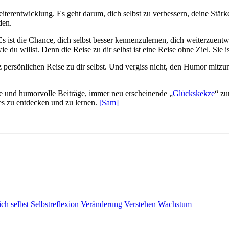
terentwicklung. Es geht darum, dich selbst zu verbessern, deine Stä
den.
 Es ist die Chance, dich selbst besser kennenzulernen, dich weiterzuentw
ie du willst. Denn die Reise zu dir selbst ist eine Reise ohne Ziel. Sie
 persönlichen Reise zu dir selbst. Und vergiss nicht, den Humor mitzun
e und humorvolle Beiträge, immer neu erscheinende „
Glückskekze
“ zu
es zu entdecken und zu lernen.
[Sam]
ich selbst
Selbstreflexion
Veränderung
Verstehen
Wachstum