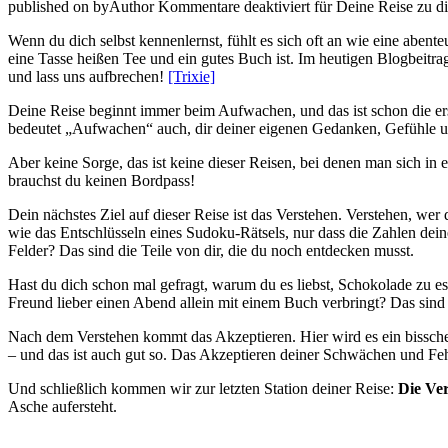
published on
by
Author
Kommentare deaktiviert
für Deine Reise zu di
Wenn du dich selbst kennenlernst, fühlt es sich oft an wie eine aben
eine Tasse heißen Tee und ein gutes Buch ist. Im heutigen Blogbeitrag
und lass uns aufbrechen!
[Trixie]
Deine Reise beginnt immer beim Aufwachen, und das ist schon die erst
bedeutet „Aufwachen“ auch, dir deiner eigenen Gedanken, Gefühle un
Aber keine Sorge, das ist keine dieser Reisen, bei denen man sich i
brauchst du keinen Bordpass!
Dein nächstes Ziel auf dieser Reise ist das Verstehen. Verstehen, wer d
wie das Entschlüsseln eines Sudoku-Rätsels, nur dass die Zahlen deine
Felder? Das sind die Teile von dir, die du noch entdecken musst.
Hast du dich schon mal gefragt, warum du es liebst, Schokolade zu 
Freund lieber einen Abend allein mit einem Buch verbringt? Das sind 
Nach dem Verstehen kommt das Akzeptieren. Hier wird es ein bisschen
– und das ist auch gut so. Das Akzeptieren deiner Schwächen und Fehler
Und schließlich kommen wir zur letzten Station deiner Reise:
Die Ve
Asche aufersteht.