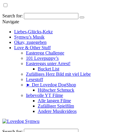
Search for:
Navigate
Liebes-Glücks-Kekz
Symwu’s Musik
Okay, zugegeben
Love & Other Stuff
Easteregg Challenge
101 Lovepuppy’s
Eastereggs unter Arrest!
Bucket List
Zufälliges Herz Bild mit viel Liebe
Lesestoff
► Der Lovedog DogShop
Hübscher Schmuck
liebevolle YT Filme
Alle langen Filme
Zufälliger Spielfilm
Andere Musikvideos
Search for: