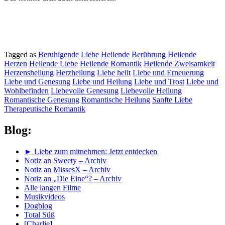
Tagged as
Beruhigende Liebe
Heilende Berührung
Heilende
Herzen
Heilende Liebe
Heilende Romantik
Heilende Zweisamkeit
Herzensheilung
Herzheilung
Liebe heilt
Liebe und Erneuerung
Liebe und Genesung
Liebe und Heilung
Liebe und Trost
Liebe und
Wohlbefinden
Liebevolle Genesung
Liebevolle Heilung
Romantische Genesung
Romantische Heilung
Sanfte Liebe
Therapeutische Romantik
Blog:
► Liebe zum mitnehmen: Jetzt entdecken
Notiz an Sweety – Archiv
Notiz an MissesX – Archiv
Notiz an „Die Eine“? – Archiv
Alle langen Filme
Musikvideos
Dogblog
Total Süß
[Charlie]