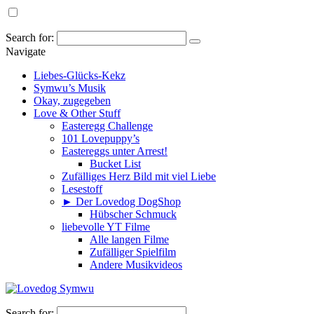
Search for:
Navigate
Liebes-Glücks-Kekz
Symwu’s Musik
Okay, zugegeben
Love & Other Stuff
Easteregg Challenge
101 Lovepuppy’s
Eastereggs unter Arrest!
Bucket List
Zufälliges Herz Bild mit viel Liebe
Lesestoff
► Der Lovedog DogShop
Hübscher Schmuck
liebevolle YT Filme
Alle langen Filme
Zufälliger Spielfilm
Andere Musikvideos
Search for: