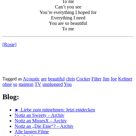
To me
Can’t you see
You’re everything I hoped for
Everything I need
You are so beautiful
To me
[Rosie]
Tagged as
Acoustic
are
beautiful
chris
Cocker
Filter
Jim
Joe
Keltner
ohne
so
stainton
TV
unplugged
You
Blog:
► Liebe zum mitnehmen: Jetzt entdecken
Notiz an Sweety – Archiv
Notiz an MissesX – Archiv
Notiz an „Die Eine“? – Archiv
Alle langen Filme