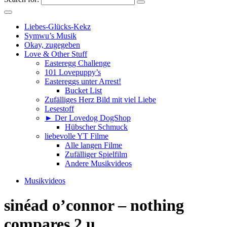
Liebes-Glücks-Kekz
Symwu’s Musik
Okay, zugegeben
Love & Other Stuff
Easteregg Challenge
101 Lovepuppy’s
Eastereggs unter Arrest!
Bucket List
Zufälliges Herz Bild mit viel Liebe
Lesestoff
► Der Lovedog DogShop
Hübscher Schmuck
liebevolle YT Filme
Alle langen Filme
Zufälliger Spielfilm
Andere Musikvideos
Musikvideos
sinéad o’connor – nothing
compares 2 u