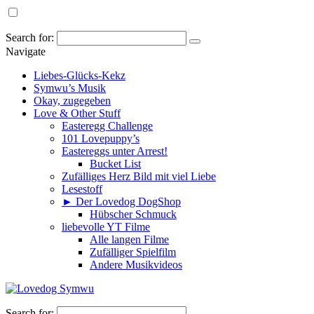
Search for:
Navigate
Liebes-Glücks-Kekz
Symwu’s Musik
Okay, zugegeben
Love & Other Stuff
Easteregg Challenge
101 Lovepuppy’s
Eastereggs unter Arrest!
Bucket List
Zufälliges Herz Bild mit viel Liebe
Lesestoff
► Der Lovedog DogShop
Hübscher Schmuck
liebevolle YT Filme
Alle langen Filme
Zufälliger Spielfilm
Andere Musikvideos
Search for: