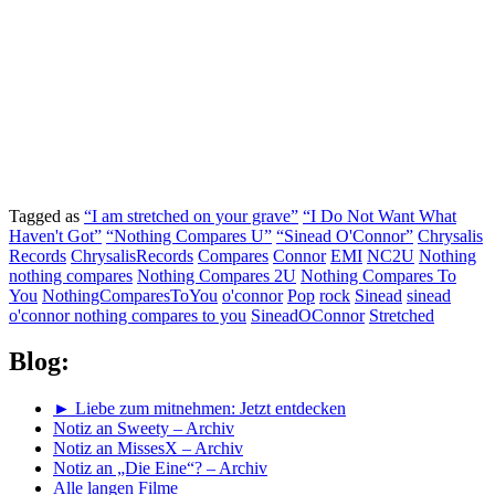
Tagged as
“I am stretched on your grave”
“I Do Not Want What
Haven't Got”
“Nothing Compares U”
“Sinead O'Connor”
Chrysalis
Records
ChrysalisRecords
Compares
Connor
EMI
NC2U
Nothing
nothing compares
Nothing Compares 2U
Nothing Compares To
You
NothingComparesToYou
o'connor
Pop
rock
Sinead
sinead
o'connor nothing compares to you
SineadOConnor
Stretched
Blog:
► Liebe zum mitnehmen: Jetzt entdecken
Notiz an Sweety – Archiv
Notiz an MissesX – Archiv
Notiz an „Die Eine“? – Archiv
Alle langen Filme