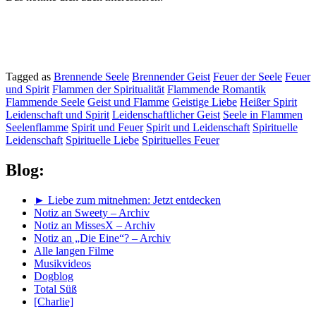
Tagged as
Brennende Seele
Brennender Geist
Feuer der Seele
Feuer
und Spirit
Flammen der Spiritualität
Flammende Romantik
Flammende Seele
Geist und Flamme
Geistige Liebe
Heißer Spirit
Leidenschaft und Spirit
Leidenschaftlicher Geist
Seele in Flammen
Seelenflamme
Spirit und Feuer
Spirit und Leidenschaft
Spirituelle
Leidenschaft
Spirituelle Liebe
Spirituelles Feuer
Blog:
► Liebe zum mitnehmen: Jetzt entdecken
Notiz an Sweety – Archiv
Notiz an MissesX – Archiv
Notiz an „Die Eine“? – Archiv
Alle langen Filme
Musikvideos
Dogblog
Total Süß
[Charlie]