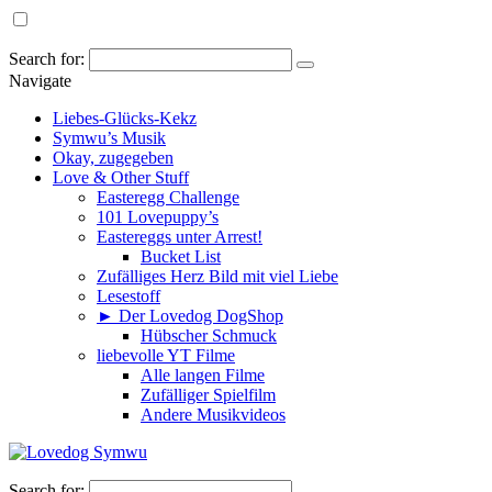
Search for:
Navigate
Liebes-Glücks-Kekz
Symwu’s Musik
Okay, zugegeben
Love & Other Stuff
Easteregg Challenge
101 Lovepuppy’s
Eastereggs unter Arrest!
Bucket List
Zufälliges Herz Bild mit viel Liebe
Lesestoff
► Der Lovedog DogShop
Hübscher Schmuck
liebevolle YT Filme
Alle langen Filme
Zufälliger Spielfilm
Andere Musikvideos
Search for: