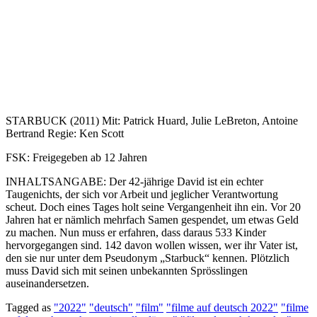
STARBUCK (2011) Mit: Patrick Huard, Julie LeBreton, Antoine
Bertrand Regie: Ken Scott
FSK: Freigegeben ab 12 Jahren
INHALTSANGABE: Der 42-jährige David ist ein echter
Taugenichts, der sich vor Arbeit und jeglicher Verantwortung
scheut. Doch eines Tages holt seine Vergangenheit ihn ein. Vor 20
Jahren hat er nämlich mehrfach Samen gespendet, um etwas Geld
zu machen. Nun muss er erfahren, dass daraus 533 Kinder
hervorgegangen sind. 142 davon wollen wissen, wer ihr Vater ist,
den sie nur unter dem Pseudonym „Starbuck“ kennen. Plötzlich
muss David sich mit seinen unbekannten Sprösslingen
auseinandersetzen.
Tagged as
"2022"
"deutsch"
"film"
"filme auf deutsch 2022"
"filme