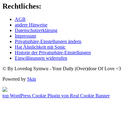
Rechtliches:
AGB
andere Hinweise
Datenschutzerklärung
Impressum
Privatsphäre-Einstellungen ändern
Hat Ähnlichkeit mit Sonic
Historie der Privatsphäre-Einstellungen
Einwilligungen widerrufen
© By Lovedog Symwu - Your Daily (Over)dose Of Love <3
Powered by
Skin
top
WordPress Cookie Plugin von Real Cookie Banner