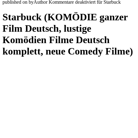
published on
by
Author
Kommentare deaktiviert
für Starbuck
Starbuck (KOMÖDIE ganzer
Film Deutsch, lustige
Komödien Filme Deutsch
komplett, neue Comedy Filme)