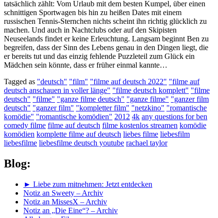
tatsächlich zählt: Vom Urlaub mit dem besten Kumpel, über einen
schnittigen Sportwagen bis hin zu heißen Dates mit einem
russischen Tennis-Sternchen nichts scheint ihn richtig glücklich zu
machen. Und auch in Nachtclubs oder auf den Skipisten
Neuseelands findet er keine Erleuchtung. Langsam beginnt Ben zu
begreifen, dass der Sinn des Lebens genau in den Dingen liegt, die
er bereits tut und das einzig fehlende Puzzleteil zum Glück ein
Mädchen sein könnte, dass er früher einmal kannte…
Tagged as
"deutsch"
"film"
"filme auf deutsch 2022"
"filme auf
deutsch anschauen in voller länge"
"filme deutsch komplett"
"filme
deutsch"
"filme"
"ganze filme deutsch"
"ganze filme"
"ganzer film
deutsch"
"ganzer film"
"kompletter film"
"netzkino"
"romantische
komödie"
"romantische komödien"
2012
4k
any questions for ben
comedy filme
filme auf deutsch
filme kostenlos streamen
komödie
komödien
komplette filme auf deutsch
liebes filme
liebesfilm
liebesfilme
liebesfilme deutsch youtube
rachael taylor
Blog:
► Liebe zum mitnehmen: Jetzt entdecken
Notiz an Sweety – Archiv
Notiz an MissesX – Archiv
Notiz an „Die Eine“? – Archiv