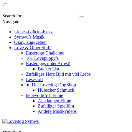
Search for:
Navigate
Liebes-Glücks-Kekz
Symwu’s Musik
Okay, zugegeben
Love & Other Stuff
Easteregg Challenge
101 Lovepuppy’s
Eastereggs unter Arrest!
Bucket List
Zufälliges Herz Bild mit viel Liebe
Lesestoff
► Der Lovedog DogShop
Hübscher Schmuck
liebevolle YT Filme
Alle langen Filme
Zufälliger Spielfilm
Andere Musikvideos
Search for: