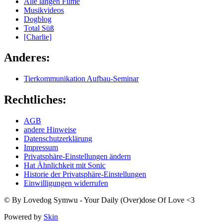
Alle langen Filme
Musikvideos
Dogblog
Total Süß
[Charlie]
Anderes:
Tierkommunikation Aufbau-Seminar
Rechtliches:
AGB
andere Hinweise
Datenschutzerklärung
Impressum
Privatsphäre-Einstellungen ändern
Hat Ähnlichkeit mit Sonic
Historie der Privatsphäre-Einstellungen
Einwilligungen widerrufen
© By Lovedog Symwu - Your Daily (Over)dose Of Love <3
Powered by
Skin