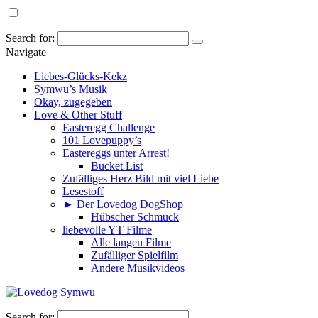
Search for:
Navigate
Liebes-Glücks-Kekz
Symwu’s Musik
Okay, zugegeben
Love & Other Stuff
Easteregg Challenge
101 Lovepuppy’s
Eastereggs unter Arrest!
Bucket List
Zufälliges Herz Bild mit viel Liebe
Lesestoff
► Der Lovedog DogShop
Hübscher Schmuck
liebevolle YT Filme
Alle langen Filme
Zufälliger Spielfilm
Andere Musikvideos
Search for: