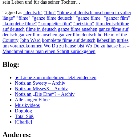
sein Leben und für das seiner Tochter…
Tagged as
"deutsch"
"film"
"filme auf deutsch anschauen in voller
länge"
"filme"
"ganze filme deutsch"
"ganze filme"
"ganzer film"
"komplette filme"
"kompletter film"
"netzkino"
film deutschfilme
auf deutsch
filme in deutsch
ganze filme ansehen
ganze filme auf
deutsch
ganzer film ansehen
ganzer film deutsch hd
Heart of the
Country
John Ward
komplette filme auf deutsch
liebesfilm
turtles
um voranzukommen
Wo Du zu hause bist
Wo Du zu hause bist –
Manchmal muss man einen Schritt zurückgehen
Blog:
► Liebe zum mitnehmen: Jetzt entdecken
Notiz an Sweety – Archiv
Notiz an MissesX – Archiv
Notiz an „Die Eine“? – Archiv
Alle langen Filme
Musikvideos
Dogblog
Total Süß
[Charlie]
Anderes: