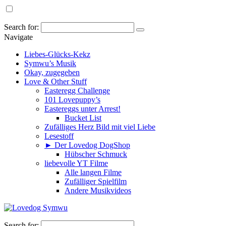
Search for:
Navigate
Liebes-Glücks-Kekz
Symwu’s Musik
Okay, zugegeben
Love & Other Stuff
Easteregg Challenge
101 Lovepuppy’s
Eastereggs unter Arrest!
Bucket List
Zufälliges Herz Bild mit viel Liebe
Lesestoff
► Der Lovedog DogShop
Hübscher Schmuck
liebevolle YT Filme
Alle langen Filme
Zufälliger Spielfilm
Andere Musikvideos
Search for: