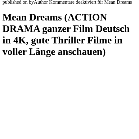
published on
by
Author
Kommentare deaktiviert
für Mean Dreams
Mean Dreams (ACTION
DRAMA ganzer Film Deutsch
in 4K, gute Thriller Filme in
voller Länge anschauen)