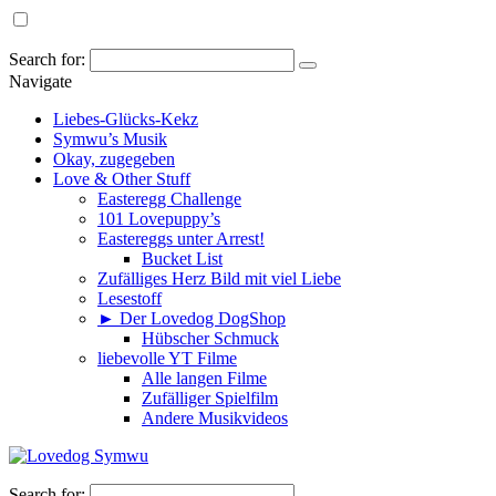
Search for:
Navigate
Liebes-Glücks-Kekz
Symwu’s Musik
Okay, zugegeben
Love & Other Stuff
Easteregg Challenge
101 Lovepuppy’s
Eastereggs unter Arrest!
Bucket List
Zufälliges Herz Bild mit viel Liebe
Lesestoff
► Der Lovedog DogShop
Hübscher Schmuck
liebevolle YT Filme
Alle langen Filme
Zufälliger Spielfilm
Andere Musikvideos
Search for: