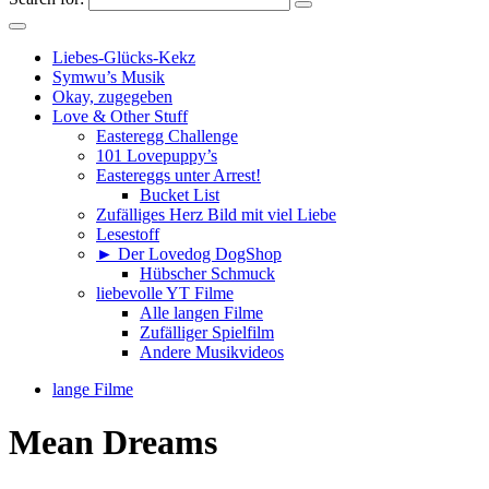
Liebes-Glücks-Kekz
Symwu’s Musik
Okay, zugegeben
Love & Other Stuff
Easteregg Challenge
101 Lovepuppy’s
Eastereggs unter Arrest!
Bucket List
Zufälliges Herz Bild mit viel Liebe
Lesestoff
► Der Lovedog DogShop
Hübscher Schmuck
liebevolle YT Filme
Alle langen Filme
Zufälliger Spielfilm
Andere Musikvideos
lange Filme
Mean Dreams