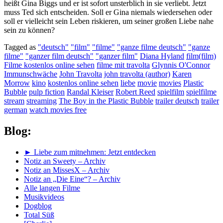
heißt Gina Biggs und er ist sofort unsterblich in sie verliebt. Jetzt
muss Ted sich entscheiden. Soll er Gina niemals wiedersehen oder
soll er vielleicht sein Leben riskieren, um seiner großen Liebe nahe
sein zu können?
Tagged as
"deutsch"
"film"
"filme"
"ganze filme deutsch"
"ganze
filme"
"ganzer film deutsch"
"ganzer film"
Diana Hyland
film(film)
Filme kostenlos online sehen
filme mit travolta
Glynnis O'Connor
Immunschwäche
John Travolta
john travolta (author)
Karen
Morrow
kino
kostenlos online sehen
liebe
movie
movies
Plastic
Bubble
pulp fiction
Randal Kleiser
Robert Reed
spielfilm
spielfilme
stream
streaming
The Boy in the Plastic Bubble
trailer deutsch
trailer
german
watch movies free
Blog:
► Liebe zum mitnehmen: Jetzt entdecken
Notiz an Sweety – Archiv
Notiz an MissesX – Archiv
Notiz an „Die Eine“? – Archiv
Alle langen Filme
Musikvideos
Dogblog
Total Süß